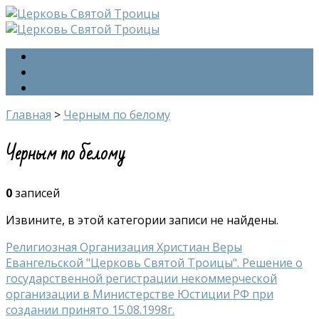
Главная
О церкви
Контакты
Главная
>
Черным по белому
Черным по белому
0
записей
Извините, в этой категории записи не найдены.
Религиозная Организация Христиан Веры
Евангельской "Церковь Святой Троицы". Решение о
государственной регистрации некоммерческой
организации в Министерстве Юстиции РФ при
создании принято 15.08.1998г.