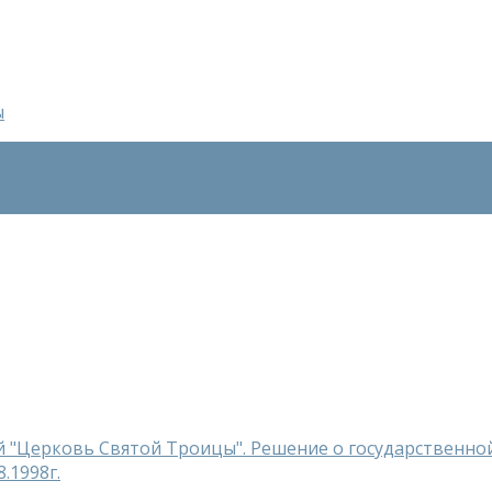
й "Церковь Святой Троицы". Решение о государственно
.1998г.