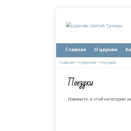
Главная
О церкви
К
Главная
>
Служения
>
Поездки
Поездки
Извините, в этой категории з