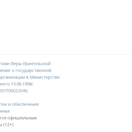
тиан Веры Евангельской
ение о государственной
организации в Министерстве
ято 15.08.1998г.
057700022049,
тки и обеспечения
анных
ется официальным.
 (12+)