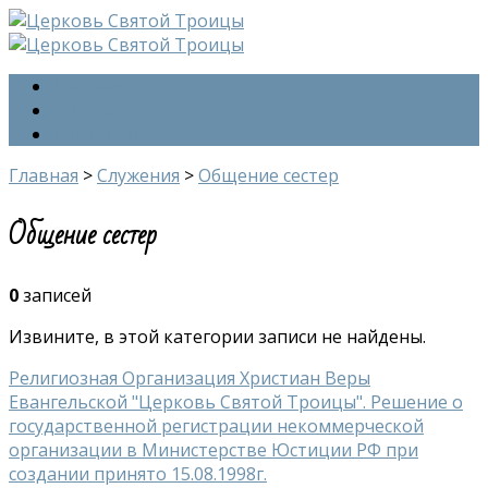
Главная
О церкви
Контакты
Главная
>
Служения
>
Общение сестер
Общение сестер
0
записей
Извините, в этой категории записи не найдены.
Религиозная Организация Христиан Веры
Евангельской "Церковь Святой Троицы". Решение о
государственной регистрации некоммерческой
организации в Министерстве Юстиции РФ при
создании принято 15.08.1998г.