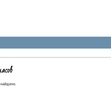
онтакты
ласов
 найдено.