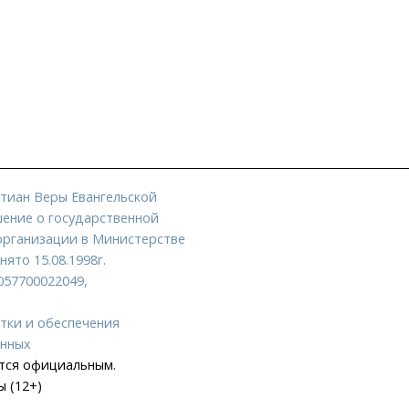
тиан Веры Евангельской
ение о государственной
организации в Министерстве
ято 15.08.1998г.
057700022049,
тки и обеспечения
анных
ется официальным.
 (12+)