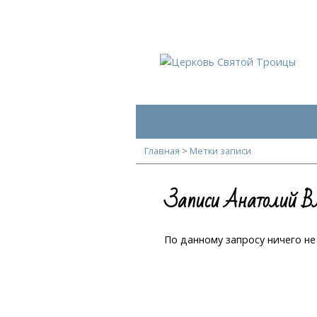
Главная
О церкви
К
Главная
>
Метки записи
Записи Анатолий В
По данному запросу ничего не